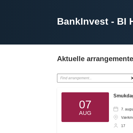
BankInvest - BI 
Aktuelle arrangemente
Smukdag
07
7. augu
AUG
Værkme
17