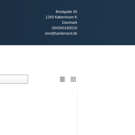
Bredgade 40
1260 København K
Danmark
004560160019
snn@bankinvest.dk