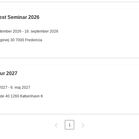
est Seminar 2026
ptember 2026 -
16. september 2026
rgevej 30
7000
Fredericia
tur 2027
2027 -
6. maj 2027
de 40
1260
København K
1