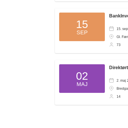
BankInv
15
15. se
SEP
Gl. Fæ
73
Direktør
02
2. maj 
MAJ
Bredga
14